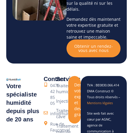
sur la qualité ni sur les
délais.
Demandez dès maintenant
votre expertise gratuite et
retrouvez une maison
saine et impeccable.
Obtenir un rendez-
vous avec nous
Contact
Services
Demandez
0476
Traitement
Votre
TVA : BE0830.066.414
votre
42
humidité
DMA Construct ©
spécialiste
expertise
85
Tous droits réservés –
Injection
humidité
et
05
Mentions légales
devis
Traitement
depuis plus
info@humiditek.be
Site web fait avec
gratuite
cave
de 20 ans
cœur par AGNC,
Rue de
agence de
Traitement
Fauconval
communication à
mérule