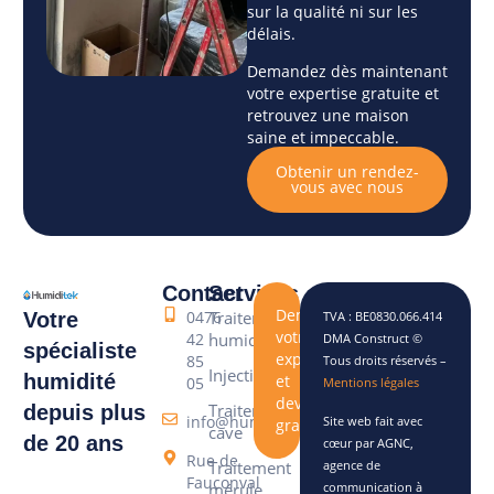
sur la qualité ni sur les
délais.
Demandez dès maintenant
votre expertise gratuite et
retrouvez une maison
saine et impeccable.
Obtenir un rendez-
vous avec nous
Contact
Services
Demandez
0476
Traitement
Votre
TVA : BE0830.066.414
votre
42
humidité
DMA Construct ©
spécialiste
expertise
85
Tous droits réservés –
Injection
humidité
et
05
Mentions légales
devis
Traitement
depuis plus
info@humiditek.be
Site web fait avec
gratuite
cave
de 20 ans
cœur par AGNC,
Rue de
agence de
Traitement
Fauconval
communication à
mérule