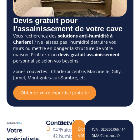
Devis gratuit pour
l’assainissement de votre cave
Vous recherchez des
solutions anti-humidité à
Charleroi
? Ne laissez pas l’humidité détruire vos
murs ou mettre en danger la structure de votre
maison. Profitez d’un
devis gratuit assainissement
,
personnalisé selon vos besoins.
Zones couvertes : Charleroi centre, Marcinelle, Gilly,
Jumet, Montignies-sur-Sambre, etc.
Obtenez votre expertise gratuite
Contact
Services
Demandez
0476
Traitement
Votre
TVA : BE0830.066.414
votre
42
humidité
DMA Construct ©
spécialiste