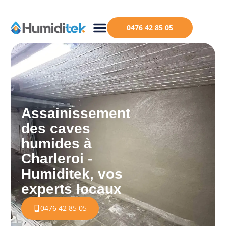
0476 42 85 05
Assainissement
des caves
humides à
Charleroi -
Humiditek, vos
experts locaux
0476 42 85 05