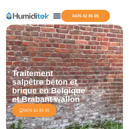
0476 42 85 05
Traitement
salpêtre béton et
brique en Belgique
et Brabant wallon
0476 42 85 05