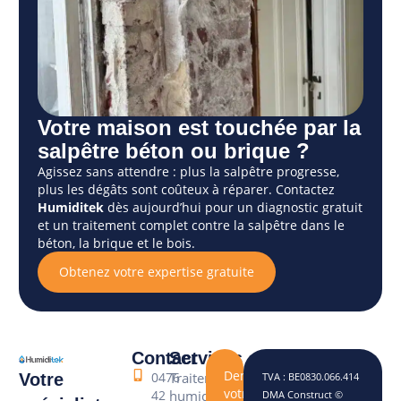
Votre maison est touchée par la
salpêtre béton ou brique ?
Agissez sans attendre : plus la salpêtre progresse,
plus les dégâts sont coûteux à réparer. Contactez
Humiditek
dès aujourd’hui pour un diagnostic gratuit
et un traitement complet contre la salpêtre dans le
béton, la brique et le bois.
Obtenez votre expertise gratuite
Contact
Services
Demandez
0476
Traitement
Votre
TVA : BE0830.066.414
votre
42
humidité
DMA Construct ©