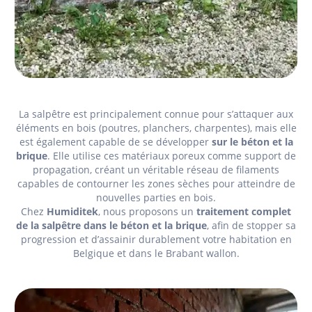
La salpêtre est principalement connue pour s’attaquer aux
éléments en bois (poutres, planchers, charpentes), mais elle
est également capable de se développer
sur le béton et la
brique
. Elle utilise ces matériaux poreux comme support de
propagation, créant un véritable réseau de filaments
capables de contourner les zones sèches pour atteindre de
nouvelles parties en bois.
Chez
Humiditek
, nous proposons un
traitement complet
de la salpêtre dans le béton et la brique
, afin de stopper sa
progression et d’assainir durablement votre habitation en
Belgique et dans le Brabant wallon.