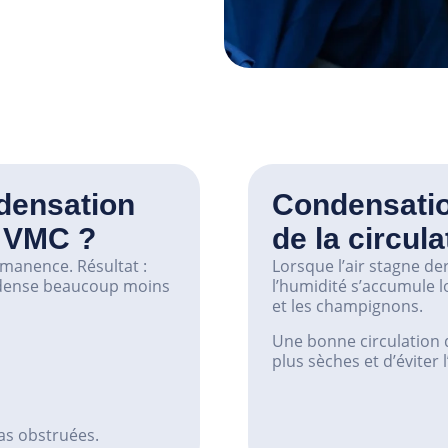
densation
Condensation
e VMC ?
de la circula
manence. Résultat :
Lorsque l’air stagne de
ondense beaucoup moins
l’humidité s’accumule l
et les champignons.
Une bonne circulation d
plus sèches et d’éviter
pas obstruées.