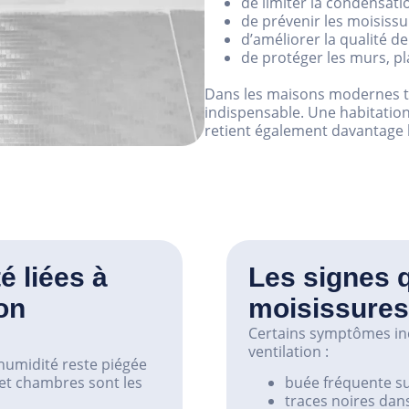
de limiter la condensatio
de prévenir les moisissu
d’améliorer la qualité de l
de protéger les murs, pl
Dans les maisons modernes trè
indispensable. Une habitatio
retient également davantage l
é liées à
Les signes q
on
moisissures
Certains symptômes in
ventilation :
’humidité reste piégée
s et chambres sont les
buée fréquente sur
traces noires dans