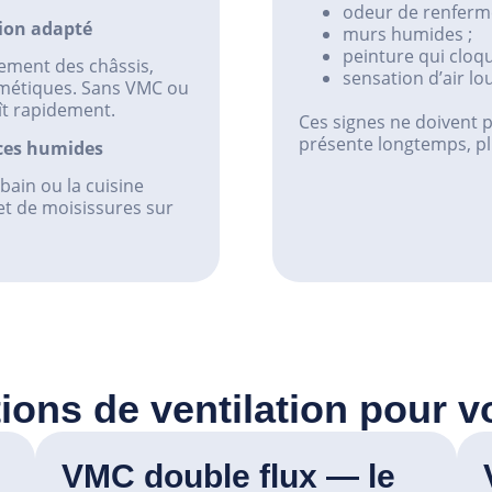
odeur de renfermé
tion adapté
murs humides ;
peinture qui cloqu
cement des châssis,
sensation d’air l
métiques. Sans VMC ou
ît rapidement.
Ces signes ne doivent p
présente longtemps, plu
èces humides
bain ou la cuisine
 et de moisissures sur
ions de ventilation pour 
VMC double flux — le