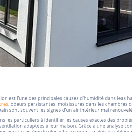
ion est l’une des principales causes d’humidité dans leas ha
tres
, odeurs persistantes, moisissures dans les chambres o
bain sont souvent les signes d’un air intérieur mal renouvelé
ns les particuliers à identifier les causes exactes des prob
ventilation adaptées à leur maison. Grâce à une analyse co
ns vers le système le plus efficace pour assainir durablemen