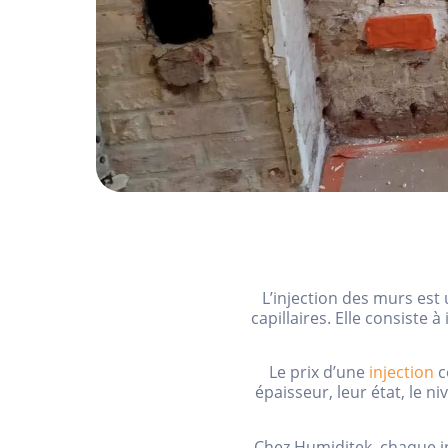
L’injection des murs est
capillaires. Elle consiste
Le prix d’une
injection
c
épaisseur, leur état, le n
Chez Humiditek, chaque int