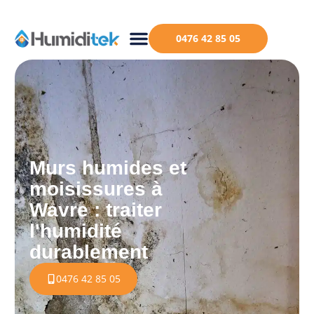
0476 42 85 05
Murs humides et
moisissures à
Wavre : traiter
l'humidité
durablement
0476 42 85 05