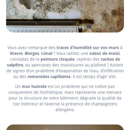
Vous avez remarqué des
traces d’humidité sur vos murs
à
Wavre
,
Bierges
,
Limal
? Vous sentez une
odeur de moisi
,
constatez de la
peinture cloquée
, repérez des
taches de
salpêtre
, ou apercevez des moisissures au plafond ? Autant
de signes d’un problème d’évaporation de l’eau, d’infiltration
ou des
remontées capillaires
. Il est temps d’agir vite.
Un
mur humide
est un problème qui ne relève pas
uniquement de l’esthétique, mais représente une menace
pour la structure de votre bâtiment, dégrade la qualité de
l’air intérieur et favorise la présence de champignons
allergène.