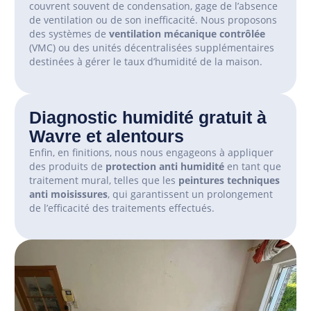
couvrent
souvent
de
condensation
,
gage
de
l
’
absence
de
ventilation
ou
de
son
inefficacit
é.
Nous
proposons
des systèmes de
ventilation mécanique contrôlée
(VMC) ou des unités dé
centralis
é
es
suppl
é
mentaires
destin
é
es
à
g
é
rer
le taux d
’
humidité
de
la maison.
Diagnostic humidité gratuit à
Wavre et alentours
Enfin, en finitions, nous nous engageons à appliquer
des produits de
protection anti humidité
en tant que
traitement mural, telles que les
peintures techniques
anti moisissures
, qui garantissent un prolongement
de l’efficacité des traitements effectués.