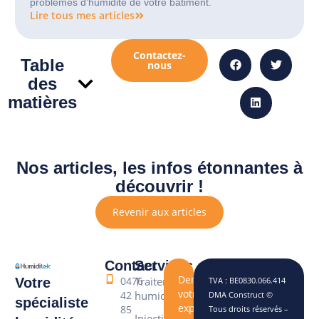
problèmes d’humidité de votre bâtiment.
Lire tous mes articles
Contactez-
Table
nous
des
matières
Nos articles, les infos étonnantes à
découvrir !
Revenir aux articles
Contact
Services
Demandez
0476
Traitement
Votre
TVA : BE0830.066.414
votre
42
humidité
DMA Construct ©
spécialiste
expertise
85
Tous droits réservés –
Injection