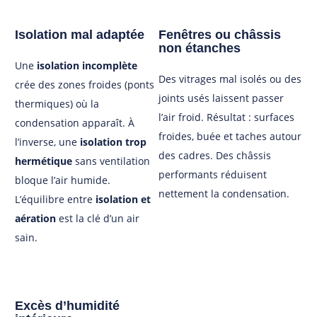
Isolation mal adaptée
Fenêtres ou châssis
non étanches
Une
isolation incomplète
Des vitrages mal isolés ou des
crée des zones froides (ponts
joints usés laissent passer
thermiques) où la
l’air froid. Résultat : surfaces
condensation apparaît. À
froides, buée et taches autour
l’inverse, une
isolation trop
des cadres. Des châssis
hermétique
sans ventilation
performants réduisent
bloque l’air humide.
nettement la condensation.
L’équilibre entre
isolation et
aération
est la clé d’un air
sain.
Excès d’humidité