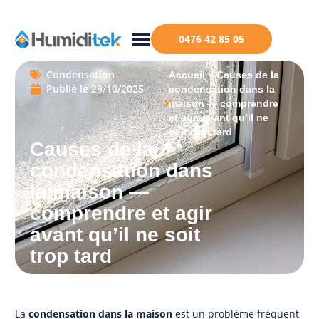
0476 42 85 05
Condensation
Accueil
»
Causes de la
Publié le
29/10/2025
condensation dans la
maison — comprendre
et agir avant qu’il ne
soit trop tard
Causes de la
condensation dans
la maison —
comprendre et agir
avant qu’il ne soit
trop tard
La
condensation dans la maison
est un problème fréquent