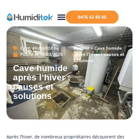
0476 42 85 05
Cave
,
Humidité
Accueil
»
Cave humide
Publié le
10/03/2026
après l’hiver : causes et
solutions
Cave humide
après l’hiver :
causes et
solutions
Après l’hiver, de nombreux propriétaires découvrent des