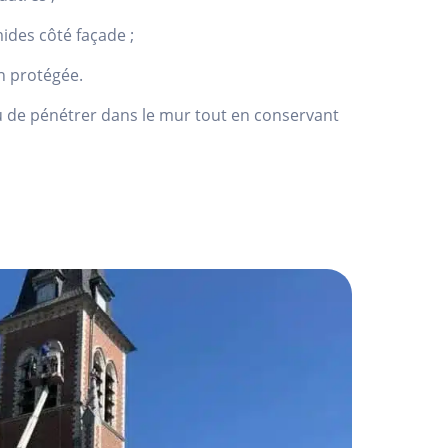
ides côté façade ;
n protégée.
au de pénétrer dans le mur tout en conservant