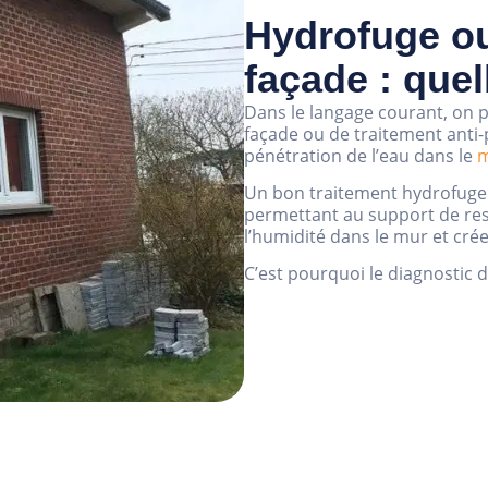
Hydrofuge ou
façade : quel
Dans le langage courant, on 
façade ou de traitement anti-pl
pénétration de l’eau dans le
m
Un bon traitement hydrofuge d
permettant au support de res
l’humidité dans le mur et cré
C’est pourquoi le diagnostic d