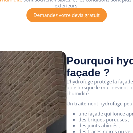
extérieurs.
Demandez votre devis gratuit
Pourquoi hy
façade ?
L’hydrofuge protège la façade 
utile lorsque le mur devient
l’humidité.
Un traitement hydrofuge peut
une façade qui fonce aprè
des briques poreuses ;
des joints abîmés ;
des traces noires ou ver