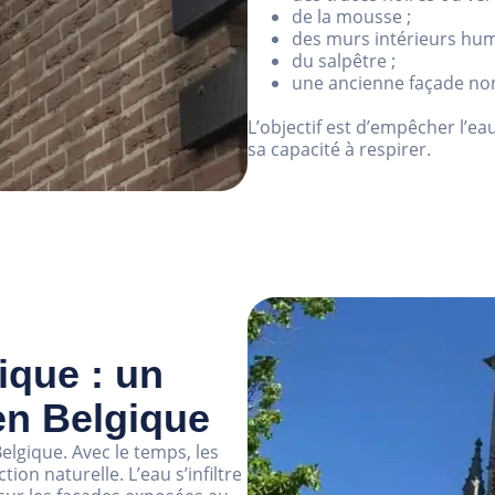
de la mousse ;
des murs intérieurs hum
du salpêtre ;
une ancienne façade no
L’objectif est d’empêcher l’e
sa capacité à respirer.
ique : un
en Belgique
elgique. Avec le temps, les
ion naturelle. L’eau s’infiltre