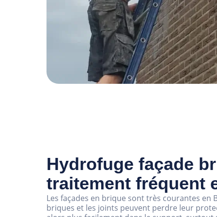
Hydrofuge façade br
traitement fréquent 
Les façades en brique sont très courantes en B
briques et les joints peuvent perdre leur protect