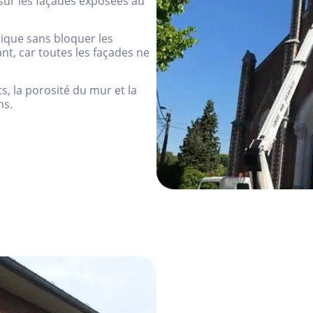
 sur les façades exposées au
ique sans bloquer les
nt, car toutes les façades ne
nts, la porosité du mur et la
ns.