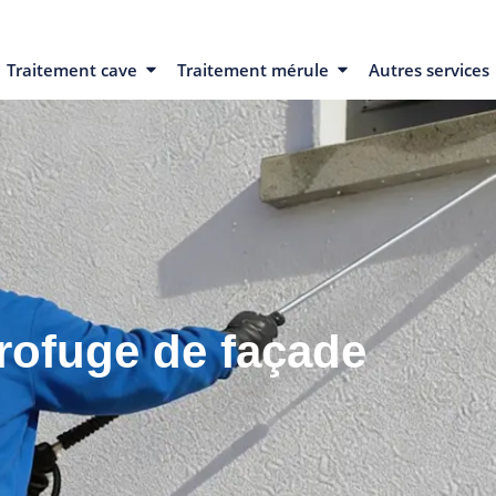
Traitement cave
Traitement mérule
Autres services
rofuge de façade