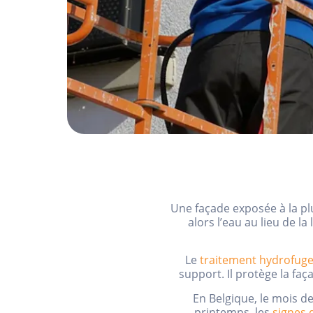
Une façade exposée à la plu
alors l’eau au lieu de l
Le
traitement hydrofuge
support. Il protège la faç
En Belgique, le mois de
printemps, les
signes 