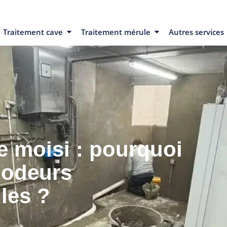
Traitement cave
Traitement mérule
Autres services
e moisi : pourquoi
 odeurs
les ?