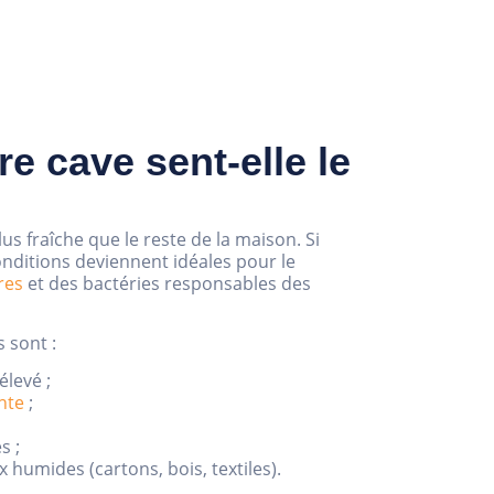
e cave sent-elle le
s fraîche que le reste de la maison. Si
onditions deviennent idéales pour le
res
et des bactéries responsables des
 sont :
élevé ;
nte
;
s ;
 humides (cartons, bois, textiles).