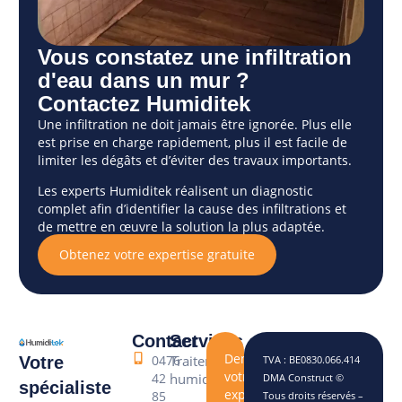
Vous constatez une infiltration
d'eau dans un mur ?
Contactez Humiditek
Une infiltration ne doit jamais être ignorée. Plus elle
est prise en charge rapidement, plus il est facile de
limiter les dégâts et d’éviter des travaux importants.
Les experts Humiditek réalisent un diagnostic
complet afin d’identifier la cause des infiltrations et
de mettre en œuvre la solution la plus adaptée.
Obtenez votre expertise gratuite
Contact
Services
Demandez
0476
Traitement
Votre
TVA : BE0830.066.414
votre
42
humidité
DMA Construct ©
spécialiste
expertise
85
Tous droits réservés –